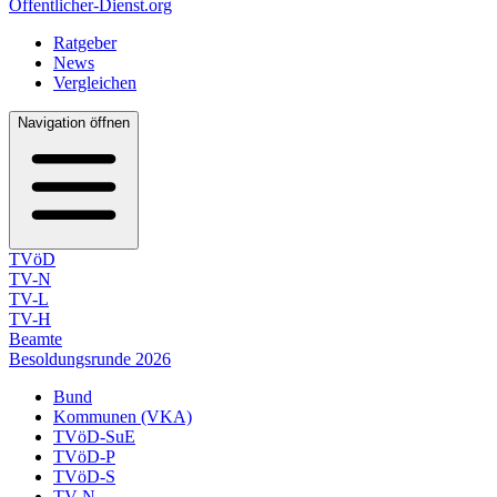
Öffentlicher-Dienst.org
Ratgeber
News
Vergleichen
Navigation öffnen
TVöD
TV-N
TV-L
TV-H
Beamte
Besoldungsrunde 2026
Bund
Kommunen (VKA)
TVöD-SuE
TVöD-P
TVöD-S
TV-N