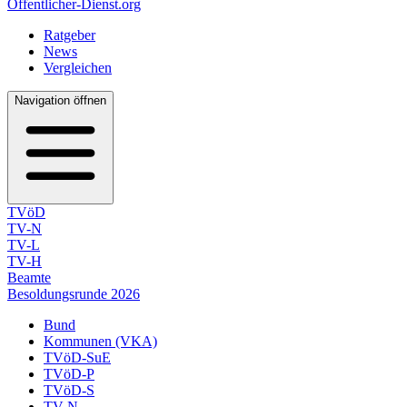
Öffentlicher-Dienst.org
Ratgeber
News
Vergleichen
Navigation öffnen
TVöD
TV-N
TV-L
TV-H
Beamte
Besoldungsrunde 2026
Bund
Kommunen (VKA)
TVöD-SuE
TVöD-P
TVöD-S
TV-N