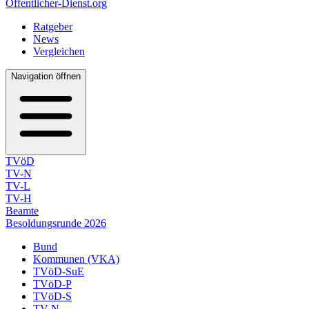
Öffentlicher-Dienst.org
Ratgeber
News
Vergleichen
Navigation öffnen
TVöD
TV-N
TV-L
TV-H
Beamte
Besoldungsrunde 2026
Bund
Kommunen (VKA)
TVöD-SuE
TVöD-P
TVöD-S
TV-N