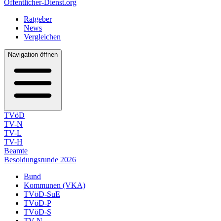
Öffentlicher-Dienst.org
Ratgeber
News
Vergleichen
Navigation öffnen
TVöD
TV-N
TV-L
TV-H
Beamte
Besoldungsrunde 2026
Bund
Kommunen (VKA)
TVöD-SuE
TVöD-P
TVöD-S
TV-N