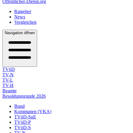
Öffentlicher-Dienst.org
Ratgeber
News
Vergleichen
Navigation öffnen
TVöD
TV-N
TV-L
TV-H
Beamte
Besoldungsrunde 2026
Bund
Kommunen (VKA)
TVöD-SuE
TVöD-P
TVöD-S
TV-N