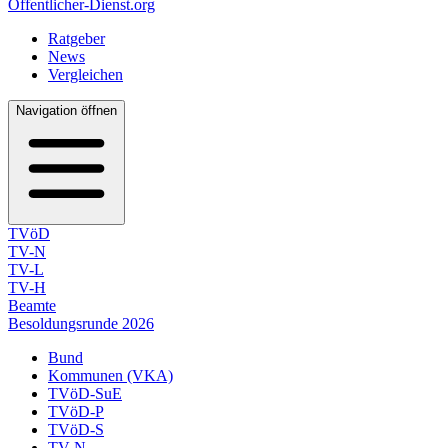
Öffentlicher-Dienst.org
Ratgeber
News
Vergleichen
Navigation öffnen
TVöD
TV-N
TV-L
TV-H
Beamte
Besoldungsrunde 2026
Bund
Kommunen (VKA)
TVöD-SuE
TVöD-P
TVöD-S
TV-N