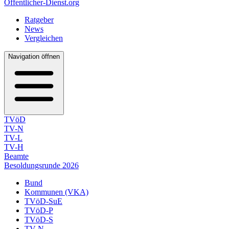
Öffentlicher-Dienst.org
Ratgeber
News
Vergleichen
Navigation öffnen
TVöD
TV-N
TV-L
TV-H
Beamte
Besoldungsrunde 2026
Bund
Kommunen (VKA)
TVöD-SuE
TVöD-P
TVöD-S
TV-N