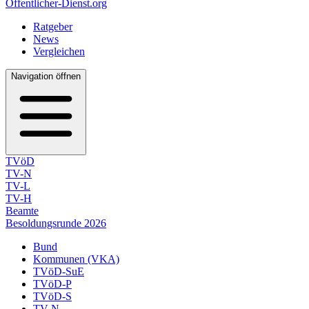
Öffentlicher-Dienst.org
Ratgeber
News
Vergleichen
Navigation öffnen
TVöD
TV-N
TV-L
TV-H
Beamte
Besoldungsrunde 2026
Bund
Kommunen (VKA)
TVöD-SuE
TVöD-P
TVöD-S
TV-N