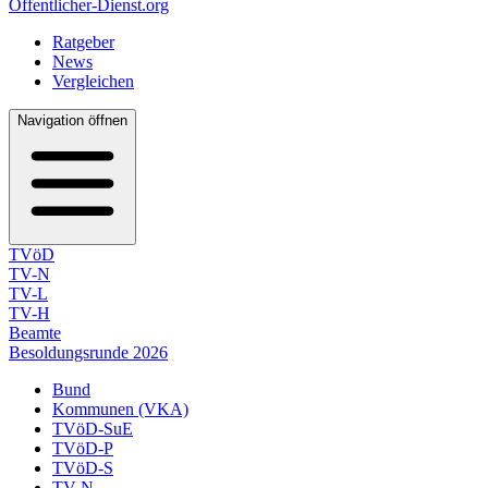
Öffentlicher-Dienst.org
Ratgeber
News
Vergleichen
Navigation öffnen
TVöD
TV-N
TV-L
TV-H
Beamte
Besoldungsrunde 2026
Bund
Kommunen (VKA)
TVöD-SuE
TVöD-P
TVöD-S
TV-N