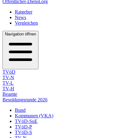
Öffentlicher-Dienst.org
Ratgeber
News
Vergleichen
Navigation öffnen
TVöD
TV-N
TV-L
TV-H
Beamte
Besoldungsrunde 2026
Bund
Kommunen (VKA)
TVöD-SuE
TVöD-P
TVöD-S
TV-N