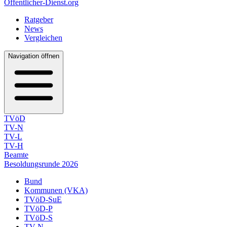
Öffentlicher-Dienst.org
Ratgeber
News
Vergleichen
Navigation öffnen
TVöD
TV-N
TV-L
TV-H
Beamte
Besoldungsrunde 2026
Bund
Kommunen (VKA)
TVöD-SuE
TVöD-P
TVöD-S
TV-N