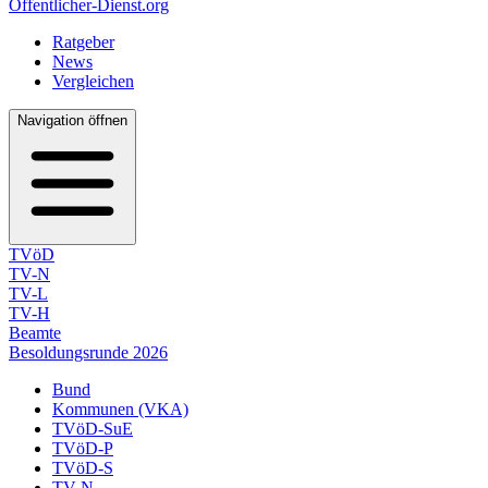
Öffentlicher-Dienst.org
Ratgeber
News
Vergleichen
Navigation öffnen
TVöD
TV-N
TV-L
TV-H
Beamte
Besoldungsrunde 2026
Bund
Kommunen (VKA)
TVöD-SuE
TVöD-P
TVöD-S
TV-N