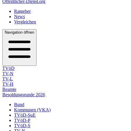
Öffentlicher-Dienst.org
Ratgeber
News
Vergleichen
Navigation öffnen
TVöD
TV-N
TV-L
TV-H
Beamte
Besoldungsrunde 2026
Bund
Kommunen (VKA)
TVöD-SuE
TVöD-P
TVöD-S
TV-N