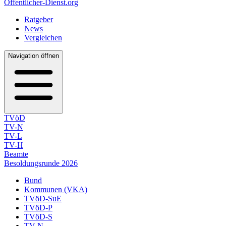
Öffentlicher-Dienst.org
Ratgeber
News
Vergleichen
Navigation öffnen
TVöD
TV-N
TV-L
TV-H
Beamte
Besoldungsrunde 2026
Bund
Kommunen (VKA)
TVöD-SuE
TVöD-P
TVöD-S
TV-N