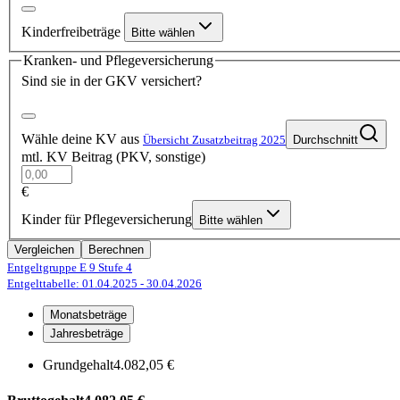
Kinderfreibeträge
Bitte wählen
Kranken- und Pflegeversicherung
Sind sie in der GKV versichert?
Wähle deine KV aus
Übersicht Zusatzbeitrag 2025
Durchschnitt
mtl. KV Beitrag (PKV, sonstige)
€
Kinder für Pflegeversicherung
Bitte wählen
Vergleichen
Berechnen
Entgeltgruppe E 9
Stufe 4
Entgelttabelle: 01.04.2025
- 30.04.2026
Monatsbeträge
Jahresbeträge
Grundgehalt
4.082,05 €