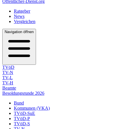
Öffentlicher-Dienst.org
Ratgeber
News
Vergleichen
Navigation öffnen
TVöD
TV-N
TV-L
TV-H
Beamte
Besoldungsrunde 2026
Bund
Kommunen (VKA)
TVöD-SuE
TVöD-P
TVöD-S
TV-N