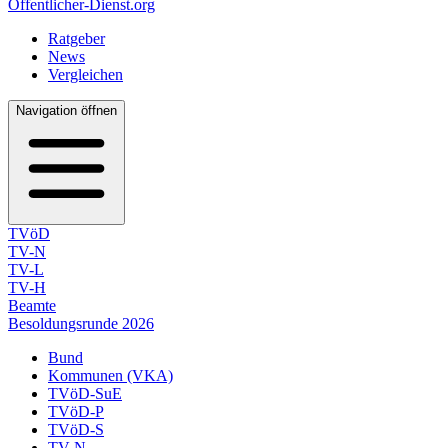
Öffentlicher-Dienst.org
Ratgeber
News
Vergleichen
Navigation öffnen
TVöD
TV-N
TV-L
TV-H
Beamte
Besoldungsrunde 2026
Bund
Kommunen (VKA)
TVöD-SuE
TVöD-P
TVöD-S
TV-N