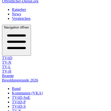
Öffentlicher-Dienst.org
Ratgeber
News
Vergleichen
Navigation öffnen
TVöD
TV-N
TV-L
TV-H
Beamte
Besoldungsrunde 2026
Bund
Kommunen (VKA)
TVöD-SuE
TVöD-P
TVöD-S
TV-N