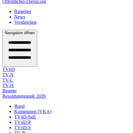
Öffentlicher-Dienst.org
Ratgeber
News
Vergleichen
Navigation öffnen
TVöD
TV-N
TV-L
TV-H
Beamte
Besoldungsrunde 2026
Bund
Kommunen (VKA)
TVöD-SuE
TVöD-P
TVöD-S
TV-N