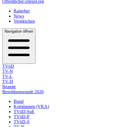
Öffentlicher-Dienst.org
Ratgeber
News
Vergleichen
Navigation öffnen
TVöD
TV-N
TV-L
TV-H
Beamte
Besoldungsrunde 2026
Bund
Kommunen (VKA)
TVöD-SuE
TVöD-P
TVöD-S
TV-N