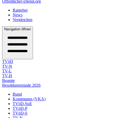
Öffentlicher-Dienst.org
Ratgeber
News
Vergleichen
Navigation öffnen
TVöD
TV-N
TV-L
TV-H
Beamte
Besoldungsrunde 2026
Bund
Kommunen (VKA)
TVöD-SuE
TVöD-P
TVöD-S
TV-N