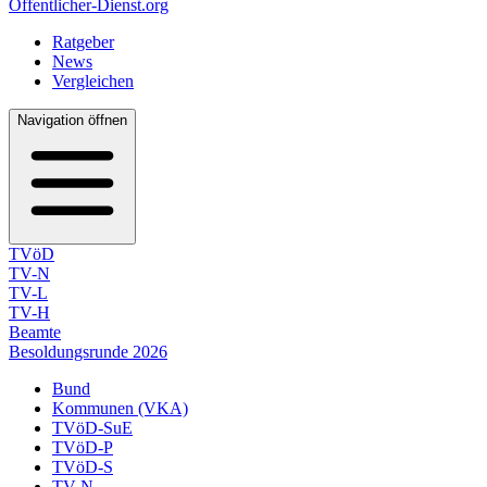
Öffentlicher-Dienst.org
Ratgeber
News
Vergleichen
Navigation öffnen
TVöD
TV-N
TV-L
TV-H
Beamte
Besoldungsrunde 2026
Bund
Kommunen (VKA)
TVöD-SuE
TVöD-P
TVöD-S
TV-N