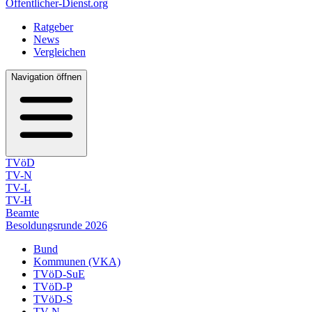
Öffentlicher-Dienst.org
Ratgeber
News
Vergleichen
Navigation öffnen
TVöD
TV-N
TV-L
TV-H
Beamte
Besoldungsrunde 2026
Bund
Kommunen (VKA)
TVöD-SuE
TVöD-P
TVöD-S
TV-N