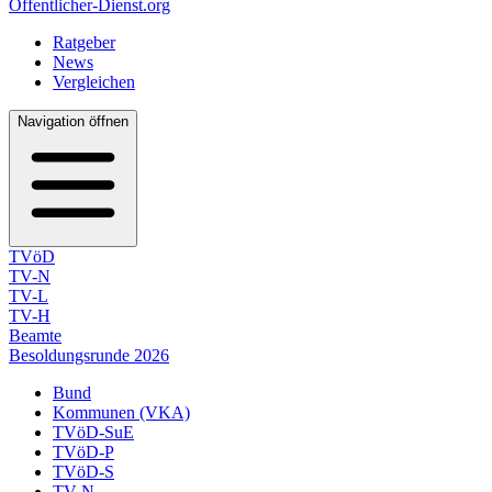
Öffentlicher-Dienst.org
Ratgeber
News
Vergleichen
Navigation öffnen
TVöD
TV-N
TV-L
TV-H
Beamte
Besoldungsrunde 2026
Bund
Kommunen (VKA)
TVöD-SuE
TVöD-P
TVöD-S
TV-N