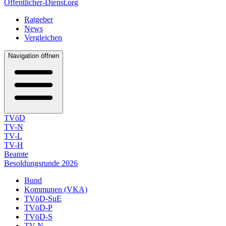
Öffentlicher-Dienst.org
Ratgeber
News
Vergleichen
Navigation öffnen
TVöD
TV-N
TV-L
TV-H
Beamte
Besoldungsrunde 2026
Bund
Kommunen (VKA)
TVöD-SuE
TVöD-P
TVöD-S
TV-N