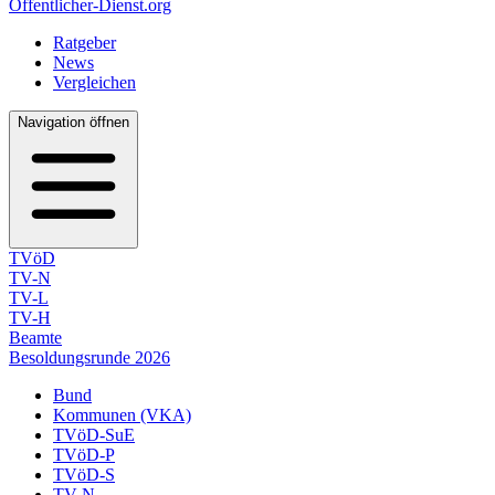
Öffentlicher-Dienst.org
Ratgeber
News
Vergleichen
Navigation öffnen
TVöD
TV-N
TV-L
TV-H
Beamte
Besoldungsrunde 2026
Bund
Kommunen (VKA)
TVöD-SuE
TVöD-P
TVöD-S
TV-N