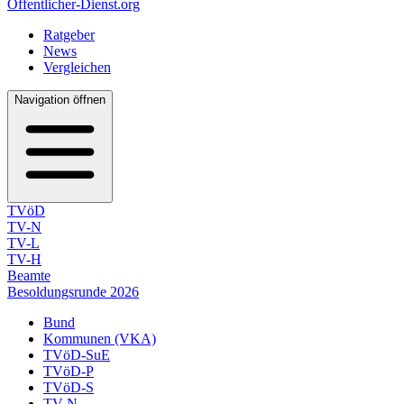
Öffentlicher-Dienst.org
Ratgeber
News
Vergleichen
Navigation öffnen
TVöD
TV-N
TV-L
TV-H
Beamte
Besoldungsrunde 2026
Bund
Kommunen (VKA)
TVöD-SuE
TVöD-P
TVöD-S
TV-N