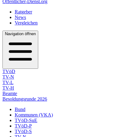
Öffentlicher-Dienst.org
Ratgeber
News
Vergleichen
Navigation öffnen
TVöD
TV-N
TV-L
TV-H
Beamte
Besoldungsrunde 2026
Bund
Kommunen (VKA)
TVöD-SuE
TVöD-P
TVöD-S
TV-N