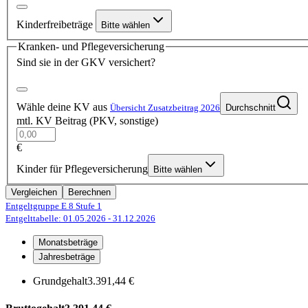
Kinderfreibeträge
Bitte wählen
Kranken- und Pflegeversicherung
Sind sie in der GKV versichert?
Wähle deine KV aus
Übersicht Zusatzbeitrag 2026
Durchschnitt
mtl. KV Beitrag (PKV, sonstige)
€
Kinder für Pflegeversicherung
Bitte wählen
Vergleichen
Berechnen
Entgeltgruppe E 8
Stufe 1
Entgelttabelle: 01.05.2026
- 31.12.2026
Monatsbeträge
Jahresbeträge
Grundgehalt
3.391,44 €