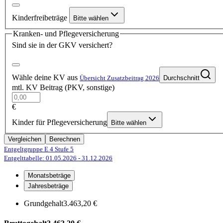
Kinderfreibeträge
Bitte wählen
Kranken- und Pflegeversicherung
Sind sie in der GKV versichert?
Wähle deine KV aus
Übersicht Zusatzbeitrag 2026
Durchschnitt
mtl. KV Beitrag (PKV, sonstige)
€
Kinder für Pflegeversicherung
Bitte wählen
Vergleichen
Berechnen
Entgeltgruppe E 4
Stufe 5
Entgelttabelle: 01.05.2026
- 31.12.2026
Monatsbeträge
Jahresbeträge
Grundgehalt
3.463,20 €