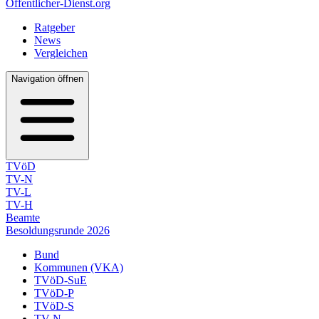
Öffentlicher-Dienst.org
Ratgeber
News
Vergleichen
Navigation öffnen
TVöD
TV-N
TV-L
TV-H
Beamte
Besoldungsrunde 2026
Bund
Kommunen (VKA)
TVöD-SuE
TVöD-P
TVöD-S
TV-N