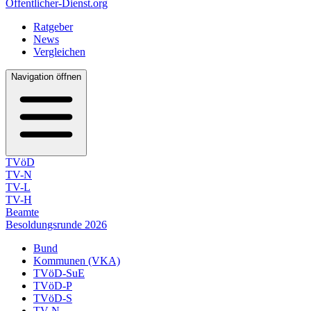
Öffentlicher-Dienst.org
Ratgeber
News
Vergleichen
Navigation öffnen
TVöD
TV-N
TV-L
TV-H
Beamte
Besoldungsrunde 2026
Bund
Kommunen (VKA)
TVöD-SuE
TVöD-P
TVöD-S
TV-N