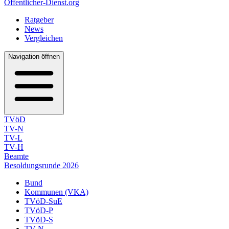
Öffentlicher-Dienst.org
Ratgeber
News
Vergleichen
Navigation öffnen
TVöD
TV-N
TV-L
TV-H
Beamte
Besoldungsrunde 2026
Bund
Kommunen (VKA)
TVöD-SuE
TVöD-P
TVöD-S
TV-N